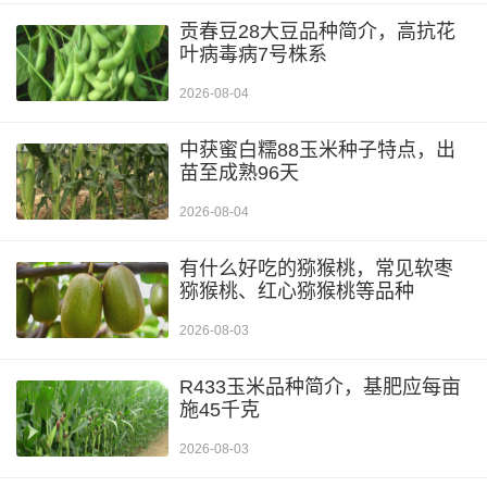
贡春豆28大豆品种简介，高抗花
叶病毒病7号株系
2026-08-04
中获蜜白糯88玉米种子特点，出
苗至成熟96天
2026-08-04
有什么好吃的猕猴桃，常见软枣
猕猴桃、红心猕猴桃等品种
2026-08-03
R433玉米品种简介，基肥应每亩
施45千克
2026-08-03