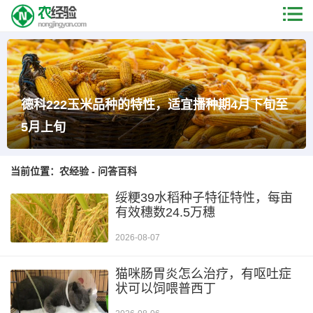
德科222玉米品种的特性，适宜播种期4月下旬至
5月上旬
当前位置：
农经验
-
问答百科
绥粳39水稻种子特征特性，每亩
有效穗数24.5万穗
2026-08-07
猫咪肠胃炎怎么治疗，有呕吐症
状可以饲喂普西丁