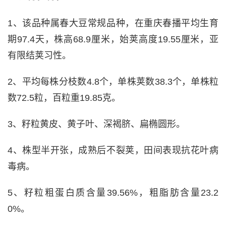
1、该品种属春大豆常规品种，在重庆春播平均生育
期97.4天，株高68.9厘米，始荚高度19.55厘米，亚
有限结荚习性。
2、平均每株分枝数4.8个，单株荚数38.3个，单株粒
数72.5粒，百粒重19.85克。
3、籽粒黄皮、黄子叶、深褐脐、扁椭圆形。
4、株型半开张，成熟后不裂荚，田间表现抗花叶病
毒病。
5、籽粒粗蛋白质含量39.56%，粗脂肪含量23.2
0%。