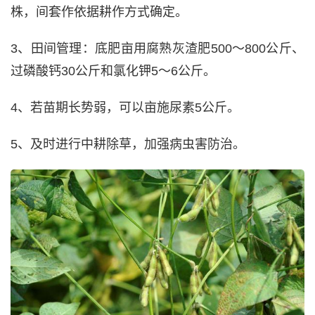
株，间套作依据耕作方式确定。
3、田间管理：底肥亩用腐熟灰渣肥500～800公斤、
过磷酸钙30公斤和氯化钾5～6公斤。
4、若苗期长势弱，可以亩施尿素5公斤。
5、及时进行中耕除草，加强病虫害防治。