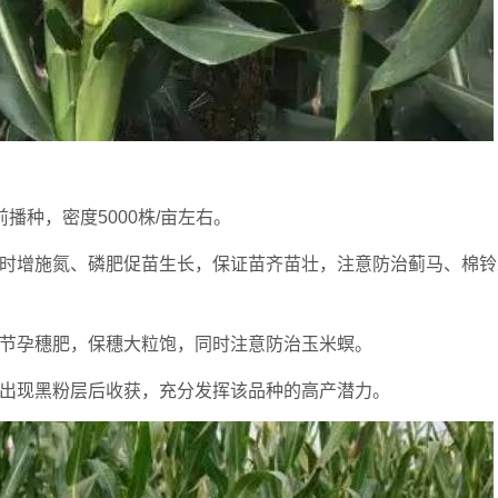
播种，密度5000株/亩左右。
及时增施氮、磷肥促苗生长，保证苗齐苗壮，注意防治蓟马、棉铃
拔节孕穗肥，保穗大粒饱，同时注意防治玉米螟。
失出现黑粉层后收获，充分发挥该品种的高产潜力。