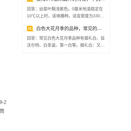
回答：幼苗叶鞘浅紫色。0厘米地温稳定在
10℃以上时，适墒播种。适宜密度为3300
株/亩。该品种符...
白色大花月季的品种，常见的有延沃尔特、白圣诞、婚礼白等
回答：常见白色大花月季品种有婚礼白、延
沃尔特、白圣诞、第一白等。婚礼白：又名
特里西亚，花色为象牙...
-2
筒