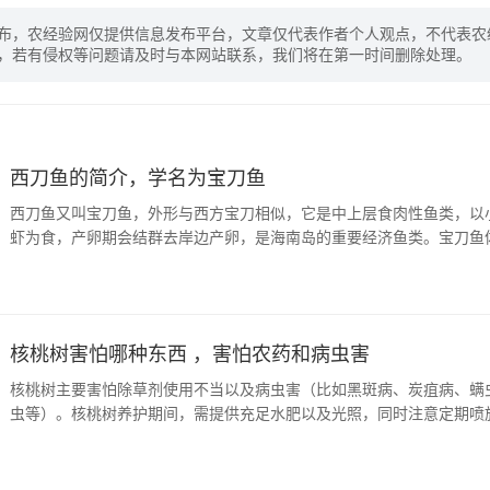
布，农经验网仅提供信息发布平台，文章仅代表作者个人观点，不代表农
，若有侵权等问题请及时与本网站联系，我们将在第一时间删除处理。
西刀鱼的简介，学名为宝刀鱼
西刀鱼又叫宝刀鱼，外形与西方宝刀相似，它是中上层食肉性鱼类，以
虾为食，产卵期会结群去岸边产卵，是海南岛的重要经济鱼类。宝刀鱼体
0...
核桃树害怕哪种东西 ，害怕农药和病虫害
核桃树主要害怕除草剂使用不当以及病虫害（比如黑斑病、炭疽病、螨
虫等）。核桃树养护期间，需提供充足水肥以及光照，同时注意定期喷
剂、...