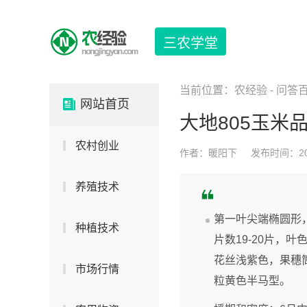
三农学堂
当前位置：
农经验
-
问答
网站首页
大地805玉米
农村创业
作者：暖阳下
发布时间：2024
养殖技术
第一叶尖端椭圆形，
种植技术
片数19-20片，
花丝浅紫色，果穗筒型
市场行情
粒黄色半马型。