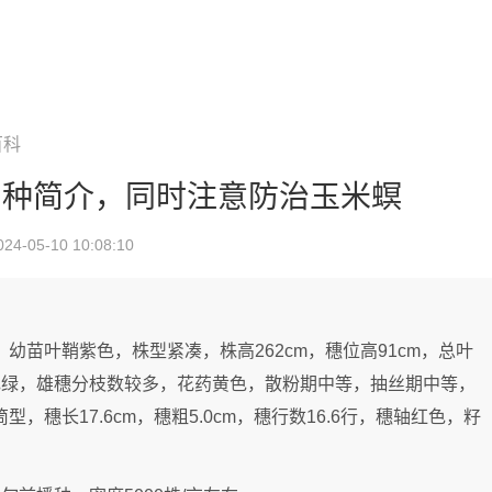
百科
品种简介，同时注意防治玉米螟
-05-10 10:08:10
幼苗叶鞘紫色，株型紧凑，株高262cm，穗位高91cm，总叶
叶色绿，雄穗分枝数较多，花药黄色，散粉期中等，抽丝期中等，
，穗长17.6cm，穗粗5.0cm，穗行数16.6行，穗轴红色，籽