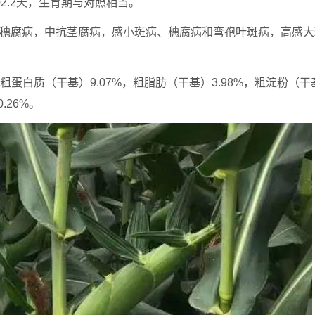
2.2天，生育期与对照相当。
、穗腐病，中抗茎腐病，感小斑病、穗腐病和弯孢叶斑病，高感大
L，粗蛋白质（干基）9.07%，粗脂肪（干基）3.98%，粗淀粉（干
.26%。