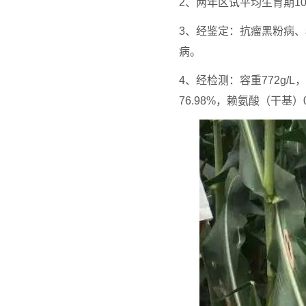
2、两年区试平均生育期10
3、经鉴定：抗瘤黑粉病
病。
4、经检测：容重772g/
76.98%，赖氨酸（干基）0