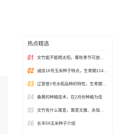
热点精选
文竹能不能晒太阳，春秋季节可放在室外晒光
诚信16号玉米种子特点，生育期114天左右
辽营誉1号水稻品种的特性，生育期168.5天
桑黄的种植技术，在2月份种植为佳
文竹有什么寓意，寓意文雅、永恒、纯洁的心等
长丰59玉米种子介绍