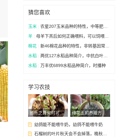
猜您喜欢
玉米
|
农星207玉米品种的特性，中等肥力以上地块种植
羊
|
母羊下羔后如何正确喂料，可以饲喂青绿多汁、利于消化的饲料
棉花
|
新46棉花品种的特性，非转基因常规品种
水稻
|
两优127水稻品种简介，中抗白叶枯病（病指28.3）
水稻
|
万丰优6899水稻品种简介，时播种
学习农技
雅乐之舞何时可以修剪，一般选择在春季进行
绯花玉的养殖方法，适宜生长在光照充足的环境中
幼鸽能不能喂牛奶，幼鸽不能喂牛奶
石榴树的叶片秋天会不会掉落，晚秋气温降低后就会落叶