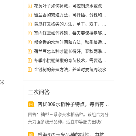
花黄叶子如何补救，可控制浇水或改变土质等
留兰香的繁殖方法，可扦插、分株和根茎繁殖
黄瓜打叉掐尖的方法，单干、双干、多干整枝
室内红掌如何养殖，每天要保持足够的光照
郁金香的水培时间和方法，秋季最适合栽培
荷兰豆怎么种才能长得好，春秋两季或者越冬种植最好
冬季小拱棚辣椒的育苗技术，需要选择籽粒饱满且无虫害的种子
金钱树的养殖方法，养殖时要每周浇水
米
三农问答
智优809水稻种子特点，每亩有效穗数18.1万
回答：籼型三系杂交水稻品种。该组合为分
蘖力强多穗形品种，适宜中等肥力田块(区
域)种植。合理密植，...
登海679玉米品种的特性，中抗大斑病