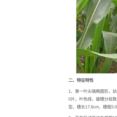
二、特征特性
1、第一叶尖端椭圆形，幼苗
0片，叶色绿，雄穗分枝
型，穗长17.6cm，穗粗5