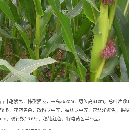
叶鞘紫色，株型紧凑，株高262cm，穗位高91cm，总叶片数19
数较多，花药黄色，散粉期中等，抽丝期中等，花丝浅紫色，果穗
.0cm，穗行数16.6行，穗轴红色，籽粒黄色半马型。