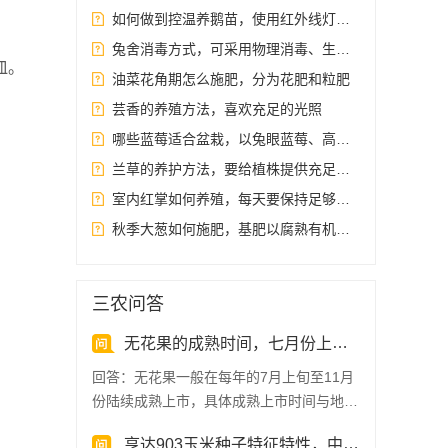
如何做到控温养鹅苗，使用红外线灯是一种比较常见的保温方法
兔舍消毒方式，可采用物理消毒、生物消毒和化学药物消毒法
皿。
油菜花角期怎么施肥，分为花肥和粒肥
芸香的养殖方法，喜欢充足的光照
哪些蓝莓适合盆栽，以兔眼蓝莓、高丛蓝莓为主
兰草的养护方法，要给植株提供充足的水分
室内红掌如何养殖，每天要保持足够的光照
秋季大葱如何施肥，基肥以腐熟有机肥为主
三农问答
无花果的成熟时间，七月份上旬陆续成熟
回答：无花果一般在每年的7月上旬至11月
份陆续成熟上市，具体成熟上市时间与地区
有关。南方地区：夏...
亨达903玉米种子特征特性，中抗弯孢菌叶斑病