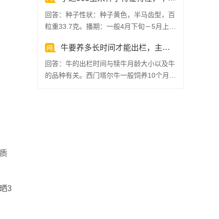
回答：种子性状：种子黄色，半马齿型，百
粒重33.7克。播期：一般4月下旬－5月上旬
播种。密度：一...
牛要养多长时间才能出栏，主要取决于养殖的月龄和品种
回答：牛的出栏时间与犊牛月龄大小以及牛
的品种有关。西门塔尔牛一般饲养10个月左
右即可出栏，架子牛...
质
晒3