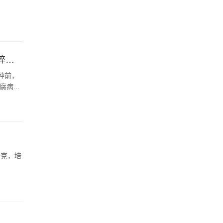
白菜苗期有哪些常见的病害，主要有霜霉病、软腐病、猝倒病等
种前，
病...
千克，培