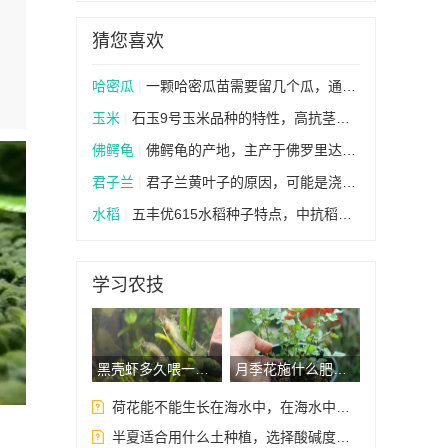
猜您喜欢
哈密瓜
|
一颗哈密瓜苗需要留几个瓜，通常只留下1个瓜即可
玉米
|
石玉9号玉米品种的特性，高抗茎腐病
佛鳄龟
|
佛鳄龟的产地，主产于佛罗里达半岛、乔治亚州南部
君子兰
|
君子兰黄叶子的原因，可能是浇水过多或施肥过度等
水稻
|
五丰优615水稻种子特点，中抗稻瘟病
学习农技
黑壳虾多久喂一次，每3-4天喂食一次
月季花施什么肥好，花前花后所需肥不同
荷花能不能生长在海水中，在海水中会快速枯死
半夏适合用什么土种植，选择酸碱度适中的砂质土壤为佳