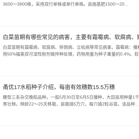
3600～3800株，采用双行单株或单行单株。亩施基肥1500～20...
白菜苗期有霜霉病、软腐病、猝倒病、立枯病等常见病害。霜霉病：播
用50%福美双可湿性粉剂做拌种处理，药物用量为种子重量的0.4%。软腐
甬优17水稻种子介绍，每亩有效穗数15.5万穗
粳型三系杂交晚稻品种。一般5月30日至6月5日播种，大田亩用种量1
育壮秧。秧龄22～25天移栽，亩栽插5万穴，每穴插2粒谷苗。该品种...