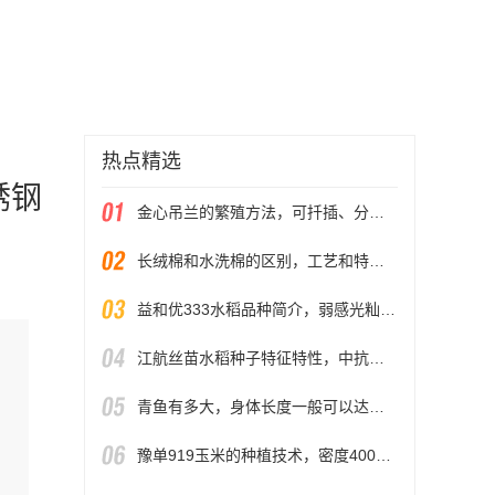
热点精选
锈钢
金心吊兰的繁殖方法，可扦插、分株、压条和播种繁殖
长绒棉和水洗棉的区别，工艺和特点均不同
益和优333水稻品种简介，弱感光籼型三系杂交水稻品种
江航丝苗水稻种子特征特性，中抗白叶枯病（IV型菌3级
青鱼有多大，身体长度一般可以达到1米以上
豫单919玉米的种植技术，密度4000-4500株/亩