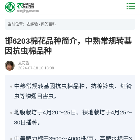
当前位置：
农经验
-
问答百科
邯6203棉花品种简介，中熟常规转基
因抗虫棉品种
夏花香
2024-07-18 10:13:08
中熟常规转基因抗虫棉品种，抗棉铃虫、红铃
虫等鳞翅目害虫。
地膜栽培于4月20～25日、裸地栽培于4月25～
30日播种。
中等肥力棉田3500～4000株/亩，高肥水棉田3