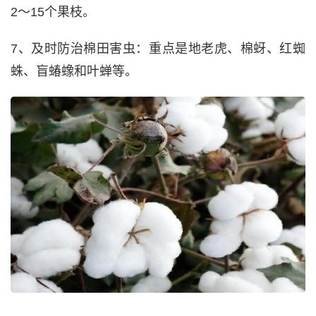
2～15个果枝。
7、及时防治棉田害虫：重点是地老虎、棉蚜、红蜘
蛛、盲蝽蟓和叶蝉等。