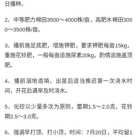
日播种。
2、中等肥力棉田3500～4000株/亩，高肥水棉田300
0～3500株/亩。
3、播前施足底肥，增施钾肥，要求钾肥每亩15kg，
重施花铃肥，一般每亩追施尿素20kg，酌情追施盖顶
肥。
4、播前洇地造墒，出苗后适当推迟第一次浇水时
间，开花后遇旱及时浇水。
5、化控以少量多次为原则，蕾期1.5～2.0克，花铃
期2.5～3.0克。
6、强调早打顶、打小顶，时间：7月20日，平均留1