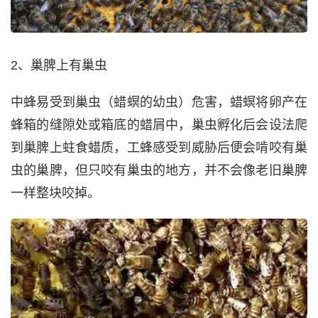
2、巢脾上有巢虫
中蜂易受到巢虫（蜡螟的幼虫）危害，蜡螟将卵产在
蜂箱的缝隙处或箱底的蜡屑中，巢虫孵化后会设法爬
到巢脾上蛀食蜡质，工蜂感受到威胁后便会啃咬有巢
虫的巢脾，但只咬有巢虫的地方，并不会像老旧巢脾
一样整块咬掉。