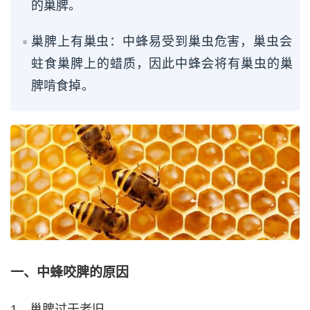
的巢脾。
巢脾上有巢虫：中蜂易受到巢虫危害，巢虫会
蛀食巢脾上的蜡质，因此中蜂会将有巢虫的巢
脾啃食掉。
一、中蜂咬脾的原因
1、巢脾过于老旧