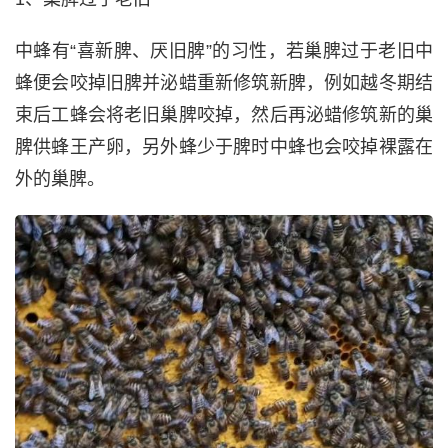
中蜂有“喜新脾、厌旧脾”的习性，若巢脾过于老旧中
蜂便会咬掉旧脾并泌蜡重新修筑新脾，例如越冬期结
束后工蜂会将老旧巢脾咬掉，然后再泌蜡修筑新的巢
脾供蜂王产卵，另外蜂少于脾时中蜂也会咬掉裸露在
外的巢脾。