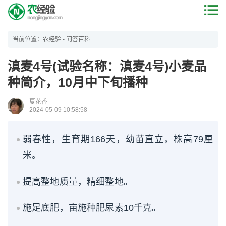
当前位置：
农经验
-
问答百科
滇麦4号(试验名称：滇麦4号)小麦品
种简介，10月中下旬播种
夏花香
2024-05-09 10:58:58
弱春性，生育期166天，幼苗直立，株高79厘
米。
提高整地质量，精细整地。
施足底肥，亩施种肥尿素10千克。