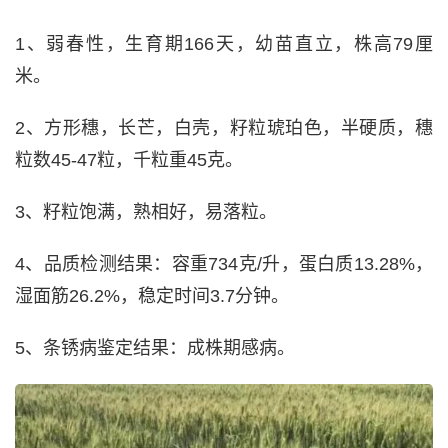
1、弱春性，生育期166天，幼苗直立，株高79厘
米。
2、方形穗，长芒，白壳，籽粒琥珀色，半硬质，穗
粒数45-47粒，千粒重45克。
3、籽粒饱满，熟相好，易落粒。
4、品质检测结果：容重734克/升，蛋白质13.28%，
湿面筋26.2%，稳定时间3.7分钟。
5、条锈病鉴定结果：成株期感病。