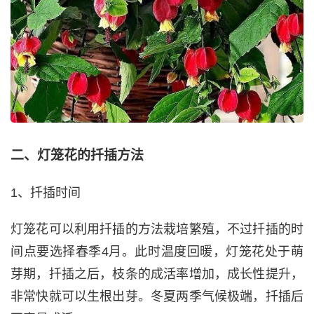
二、灯笼花的扦插方法
1、扦插时间
灯笼花可以利用扦插的方法栽培繁殖，不过扦插的时
间点要选择春季4月。此时温度回暖，灯笼花处于萌
芽期，扦插之后，枝条的成活率增加，成长性提升，
非常快就可以生根出芽。冬夏两季气候极端，扦插后