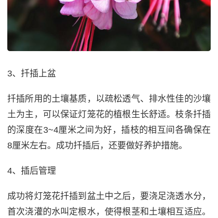
3、扦插上盆
扦插所用的土壤基质，以疏松透气、排水性佳的沙壤
土为主，可以保证灯笼花的植根生长舒适。枝条扦插
的深度在3~4厘米之间为好，插枝的相互间各确保在
8厘米左右。成功扦插后，还要做好养护措施。
4、插后管理
成功将灯笼花扦插到盆土中之后，要浇足浇透水分，
首次浇灌的水叫定根水，使得根茎和土壤相互适应。