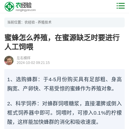
当前位置：
农经验
-
养殖技术
蜜蜂怎么养殖，在蜜源缺乏时要进行
人工饲喂
左右模样
2024-10-02 09:21:15
1、选购蜂群：于4-5月份购买具有足部粗、身高
胸宽、产卵快、不易受惊的蜜蜂作为养殖对象。
2、科学饲养：对蜂群饲喂糖浆，直接灌脾或倒入
框式饲养器中即可。饲喂时，可掺入0.1%的柠檬
酸，这样能加快蜂群的消化和吸收速度。