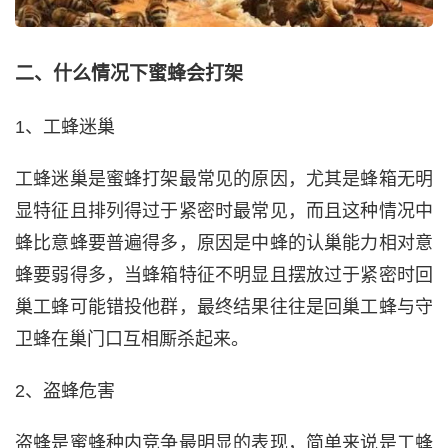
二、什么情况下蜜蜂会打架
1、工蜂迷巢
工蜂迷巢是蜜蜂打架最常见的原因，尤其是蜂箱无明
显特征且排列得过于紧密时最常见，而且这种情况中
蜂比意蜂要普遍得多，原因是中蜂的认巢能力相对意
蜂要弱得多，当蜂箱特征不明显且摆放过于紧密时回
巢工蜂可能错投他群，最终结果往往是回巢工蜂与守
卫蜂在巢门口互相厮杀起来。
2、盗蜂危害
盗蜂是蜜蜂种内竞争最明显的表现，简单来说是工蜂