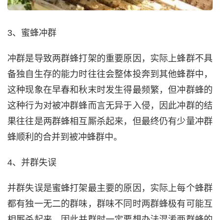
3、蜜蜂冲群
冲群是导致两群蜂打架的重要原因，实际上蜂群不具
备独自生存的能力时往往会整体投奔到其他蜂群中，
这种现象在早春和秋末时发生得最频繁，但冲群蜂的
这种行为对被冲群蜂而言无异于入侵，因此冲群的结
果往往是两群蜂相互厮杀起来，但最终仍有少量冲群
蜂顺利的合并到被冲蜂群中。
4、并群失误
并群失误是蜜蜂打架最主要的原因，实际上每个蜂群
都有独一无二的群味，群味不同时两群蜂极有可能互
相厮杀起来，因此并群时一定要想办法混淆两群蜂的