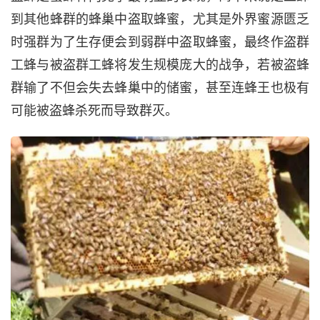
到其他蜂群的蜂巢中盗取蜂蜜，尤其是外界蜜源匮乏
时强群为了生存便会到弱群中盗取蜂蜜，最终作盗群
工蜂与被盗群工蜂将发生规模庞大的战争，若被盗蜂
群输了不但会失去蜂巢中的储蜜，甚至连蜂王也极有
可能被盗蜂杀死而导致群灭。