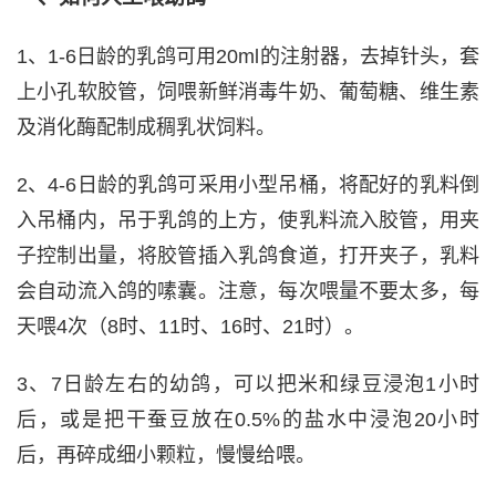
1、1-6日龄的乳鸽可用20ml的注射器，去掉针头，套
上小孔软胶管，饲喂新鲜消毒牛奶、葡萄糖、维生素
及消化酶配制成稠乳状饲料。
2、4-6日龄的乳鸽可采用小型吊桶，将配好的乳料倒
入吊桶内，吊于乳鸽的上方，使乳料流入胶管，用夹
子控制出量，将胶管插入乳鸽食道，打开夹子，乳料
会自动流入鸽的嗉囊。注意，每次喂量不要太多，每
天喂4次（8时、11时、16时、21时）。
3、7日龄左右的幼鸽，可以把米和绿豆浸泡1小时
后，或是把干蚕豆放在0.5%的盐水中浸泡20小时
后，再碎成细小颗粒，慢慢给喂。