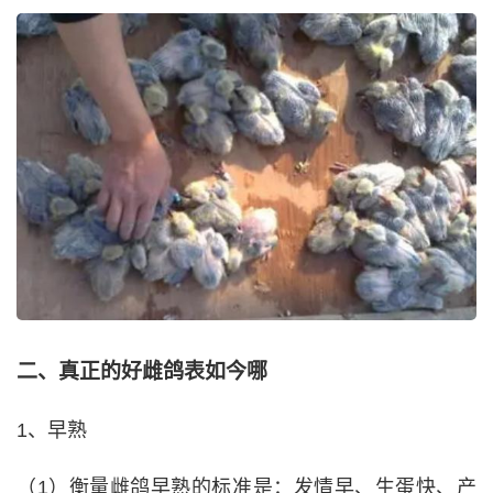
二、真正的好雌鸽表如今哪
1、早熟
（1）衡量雌鸽早熟的标准是：发情早、生蛋快、产